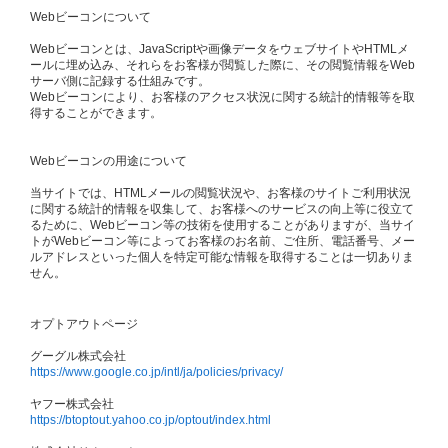
Webビーコンについて
Webビーコンとは、JavaScriptや画像データをウェブサイトやHTMLメ
ールに埋め込み、それらをお客様が閲覧した際に、その閲覧情報をWeb
サーバ側に記録する仕組みです。
Webビーコンにより、お客様のアクセス状況に関する統計的情報等を取
得することができます。
Webビーコンの用途について
当サイトでは、HTMLメールの閲覧状況や、お客様のサイトご利用状況
に関する統計的情報を収集して、お客様へのサービスの向上等に役立て
るために、Webビーコン等の技術を使用することがありますが、当サイ
トがWebビーコン等によってお客様のお名前、ご住所、電話番号、メー
ルアドレスといった個人を特定可能な情報を取得することは一切ありま
せん。
オプトアウトページ
グーグル株式会社
https://www.google.co.jp/intl/ja/policies/privacy/
ヤフー株式会社
https://btoptout.yahoo.co.jp/optout/index.html