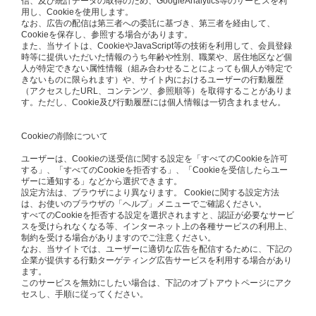
信、及び統計データの取得のため、GoogleAnalytics等のサービスを利
用し、Cookieを使用します。
なお、広告の配信は第三者への委託に基づき、第三者を経由して、
Cookieを保存し、参照する場合があります。
また、当サイトは、CookieやJavaScript等の技術を利用して、会員登録
時等に提供いただいた情報のうち年齢や性別、職業や、居住地区など個
人が特定できない属性情報（組み合わせることによっても個人が特定で
きないものに限られます）や、サイト内におけるユーザーの行動履歴
（アクセスしたURL、コンテンツ、参照順等）を取得することがありま
す。ただし、Cookie及び行動履歴には個人情報は一切含まれません。
Cookieの削除について
ユーザーは、Cookieの送受信に関する設定を「すべてのCookieを許可
する」、「すべてのCookieを拒否する」、「Cookieを受信したらユー
ザーに通知する」などから選択できます。
設定方法は、ブラウザにより異なります。 Cookieに関する設定方法
は、お使いのブラウザの「ヘルプ」メニューでご確認ください。
すべてのCookieを拒否する設定を選択されますと、認証が必要なサービ
スを受けられなくなる等、インターネット上の各種サービスの利用上、
制約を受ける場合がありますのでご注意ください。
なお、当サイトでは、ユーザーに適切な広告を配信するために、下記の
企業が提供する行動ターゲティング広告サービスを利用する場合があり
ます。
このサービスを無効にしたい場合は、下記のオプトアウトページにアク
セスし、手順に従ってください。