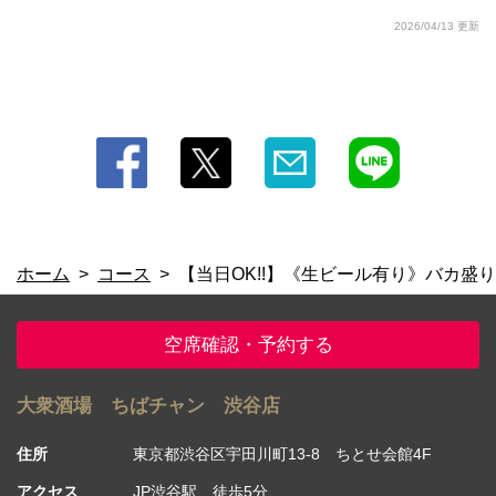
2026/04/13 更新
ホーム
コース
【当日OK!!】《生ビール有り》バカ盛りコ
空席確認・予約する
大衆酒場 ちばチャン 渋谷店
住所
東京都渋谷区宇田川町13-8 ちとせ会館4F
アクセス
JP渋谷駅 徒歩5分