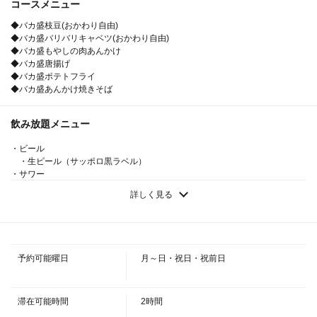
コースメニュー
◆バカ盛枝豆(おかわり自由)
◆バカ盛バリバリキャベツ(おかわり自由)
◆バカ盛もやしの肉あんかけ
◆バカ盛唐揚げ
◆バカ盛ポテトフライ
◆バカ盛あんかけ焼きそば
飲み放題メニュー
・ビール
この店舗情報をシェアする
・生ビール（サッポロ黒ラベル）
・サワー
【当日OK!!】《生ビール有り》バカ盛りコース お料理6品
・苺/メロン/生レモン/生グレープフルーツ/生梅干し/酎ハイ/ウーロンハイ/緑
詳しく見る
120分飲み放題付3500円(税込) | 大衆酒場 ちばチャン 渋
茶ハイ/カルピス/巨峰
・ハイボール
谷店
・ハイボール/生レモン/生グレープフルーツ/コーラ/ジンジャー
東京都渋谷区宇田川町13-8 ちとせ会館4F
・焼酎
https://chibachan-shibuyaten.owst.jp/courses/215215146
・黒霧島【芋】（ロック・水割り・お湯割り）
予約可能曜日
月～日・祝日・祝前日
・カクテル・梅酒
・カシスウーロン/カシスソーダ/ジントニック/モスコミュール
お店情報をコピー
・ソフトドリンク
・ウーロン茶/緑茶/コーラ/ジンジャーエール/オレンジジュース/カルピス
滞在可能時間
2時間
・【4000円以上コース】