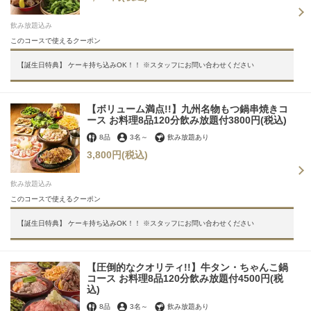
飲み放題込み
このコースで使えるクーポン
【誕生日特典】 ケーキ持ち込みOK！！ ※スタッフにお問い合わせください
【ボリューム満点!!】九州名物もつ鍋串焼きコ
ース お料理8品120分飲み放題付3800円(税込)
8品
3名
～
飲み放題あり
3,800円
(税込)
飲み放題込み
このコースで使えるクーポン
この店舗情報をシェアする
【誕生日特典】 ケーキ持ち込みOK！！ ※スタッフにお問い合わせください
コース | 大衆酒場 ちばチャン 渋谷店
東京都渋谷区宇田川町13-8 ちとせ会館4F
【圧倒的なクオリティ!!】牛タン・ちゃんこ鍋
https://chibachan-shibuyaten.owst.jp/courses
コース お料理8品120分飲み放題付4500円(税
込)
お店情報をコピー
8品
3名
～
飲み放題あり